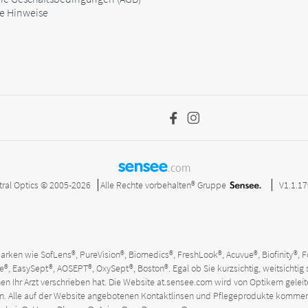
he Hinweise
sensee
.com
tral Optics © 2005-2026
Alle Rechte vorbehalten®
Gruppe
V1.1.1
rken wie SofLens®, PureVision®, Biomedics®, FreshLook®, Acuvue®, Biofinity®, Fo
®, EasySept®, AOSEPT®, OxySept®, Boston®. Egal ob Sie kurzsichtig, weitsichtig 
nen Ihr Arzt verschrieben hat. Die Website
at.sensee.com
wird von Optikern geleite
sparen. Alle auf der Website angebotenen Kontaktlinsen und Pflegeprodukte kom