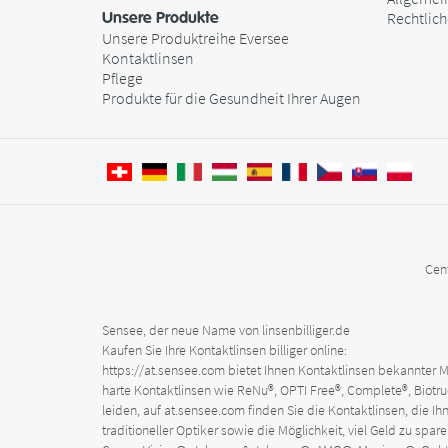
Unsere Produkte
Rechtlic
Unsere Produktreihe Eversee
Kontaktlinsen
Pflege
Produkte für die Gesundheit Ihrer Augen
Cen
Sensee, der neue Name von linsenbilliger.de
Kaufen Sie Ihre Kontaktlinsen billiger online:
https://at.sensee.com
bietet Ihnen Kontaktlinsen bekannter Ma
harte Kontaktlinsen wie ReNu®, OPTI Free®, Complete®, Biotrue
leiden, auf
at.sensee.com
finden Sie die Kontaktlinsen, die Ih
traditioneller Optiker sowie die Möglichkeit, viel Geld zu 
Einwilligungsmanagementplattform: Passen Sie Ihre Optionen an
Axeptio consent