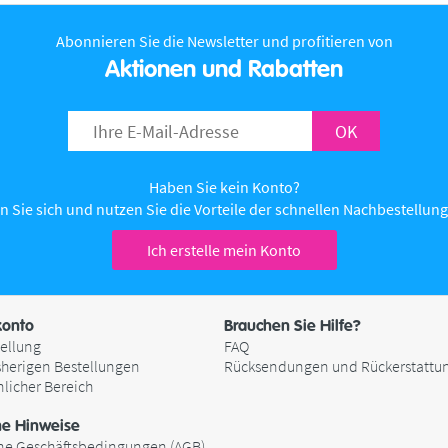
Abonnieren Sie die Newsletter und profitieren von
Aktionen und Rabatten
OK
Haben Sie kein Konto?
n Sie sich und nutzen Sie die Vorteile der schnellen Nachbestellung 
Ich erstelle mein Konto
onto
Brauchen Sie Hilfe?
ellung
FAQ
sherigen Bestellungen
Rücksendungen und Rückerstattu
nlicher Bereich
he Hinweise
ne Geschäftsbedingungen (AGB)