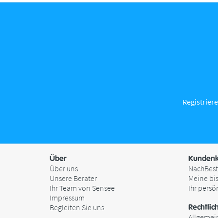
Registriere
Über
Kundenk
Über uns
NachBest
Unsere Berater
Meine bi
Ihr Team von Sensee
Ihr persö
Impressum
Begleiten Sie uns
Rechtlic
Allgemei