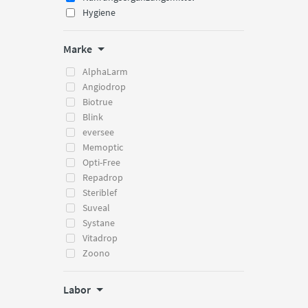
Hygiene
Marke
AlphaLarm
Angiodrop
Biotrue
Blink
eversee
Memoptic
Opti-Free
Repadrop
Steriblef
Suveal
Systane
Vitadrop
Zoono
Labor