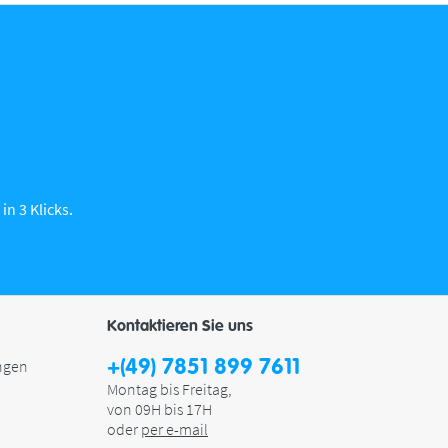
in 3 Klicks.
Kontaktieren Sie uns
+(49) 7851 899 7611
ngen
Montag bis Freitag,
von 09H bis 17H
oder
per e-mail