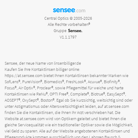
sensee
.com
Central Optics © 2005-2026
Alle Rechte vorbehalten®
Gruppe
V1.1.1797
Sensee, der neue Name von linsenbilliger.de
Kaufen Sie Ihre Kontaktlinsen billiger online:
https://at.sensee.com
bietet Ihnen Kontaktlinsen bekannter Marken wie
SofLens®, PureVision®, Biomedics®, FreshLook®, Acuvue®, Biofinity®,
Focus®, Air Optix®, Proclear®, sowie Pflegemittel für weiche und harte
Kontaktlinsen wie ReNu®, OPTI Free®, Complete®, Biotrue®, EasySept®,
AOSEPT®, OxySept®, Boston®. Egal ob Sie kurzsichtig, weitsichtig sind oder
unter Astigmatismus oder Altersweitsichtigkeit leiden, auf
at.sensee.com
finden Sie die Kontaktlinsen, die Ihnen Ihr Arzt verschrieben hat. Die
Website
at.sensee.com
wird von Optikern geleitet und bietet Ihnen die
gleiche Servicequalität wie ein traditioneller Optiker sowie die Möglichkeit,
viel Geld zu sparen. Alle auf der Website angebotenen Kontaktlinsen und
Pflegeprodukte kommen ausschließlich von den Laboren Bausch &