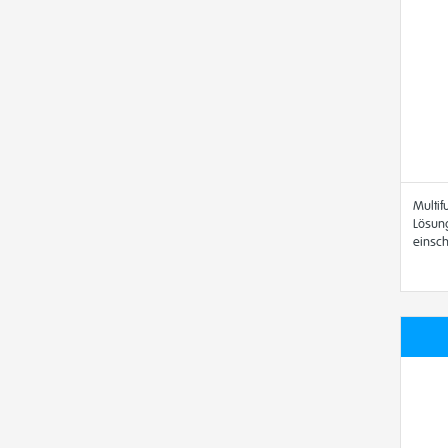
Multif
Lösung
einsch
Hydro
Alcon