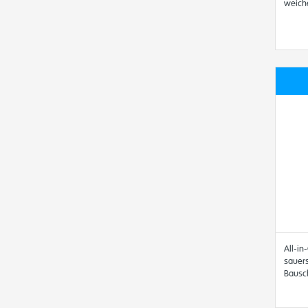
weiche
All-in
sauers
Bausc