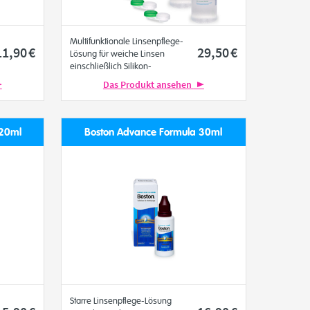
Multifunktionale Linsenpflege-
11
,90
€
29
,50
€
Lösung für weiche Linsen
einschließlich Silikon-
Hydrogel-Linsen
Das Produkt ansehen
Bausch+Lomb
120ml
Boston Advance Formula 30ml
Starre Linsenpflege-Lösung