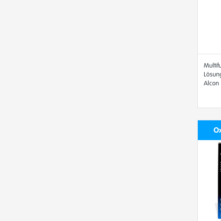
Multif
Lösung
Alcon
Ox