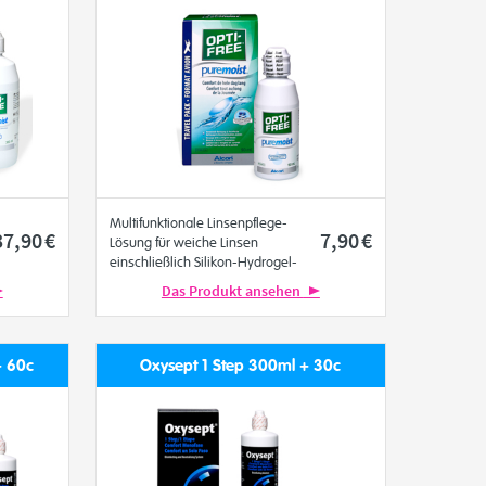
Multifunktionale Linsenpflege-
37
,90
€
7
,90
€
Lösung für weiche Linsen
einschließlich Silikon-Hydrogel-
Linsen
Das Produkt ansehen
Alcon
+ 60c
Oxysept 1 Step 300ml + 30c