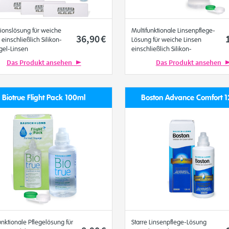
ionslösung für weiche
Multifunktionale Linsenpflege-
36
,90
€
 einschließlich Silikon-
Lösung für weiche Linsen
gel-Linsen
einschließlich Silikon-
Hydrogel-Linsen
Das Produkt ansehen
Das Produkt ansehen
Bausch+Lomb
Biotrue Flight Pack 100ml
Boston Advance Comfort 
unktionale Pflegelösung für
Starre Linsenpflege-Lösung