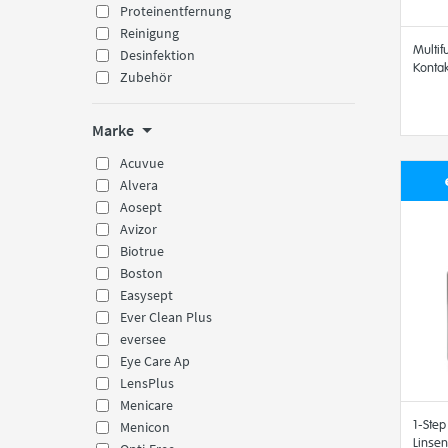
Proteinentfernung
Reinigung
Multif
Desinfektion
Kontak
Zubehör
Marke
Acuvue
Alvera
Aosept
Avizor
Biotrue
Boston
Easysept
Ever Clean Plus
eversee
Eye Care Ap
LensPlus
Menicare
1-Step
Menicon
Linsen