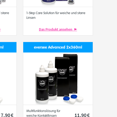
 starre
1-Step Care Solution für weiche und starre
Linsen
Das Produkt ansehen
ml
eversee Advanced 2x360ml
Multifunktionslösung für
7
,90
€
11
,90
€
weiche Kontaktlinsen