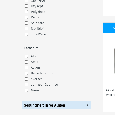
Opti-Free
Oxysept
Polyrinse
Renu
Solocare
Steriblef
TotalCare
Labor
Alcon
AMO
Avizor
Bausch+Lomb
eversee
Johnson&Johnson
Menicon
Multif
weiche
Gesundheit Ihrer Augen