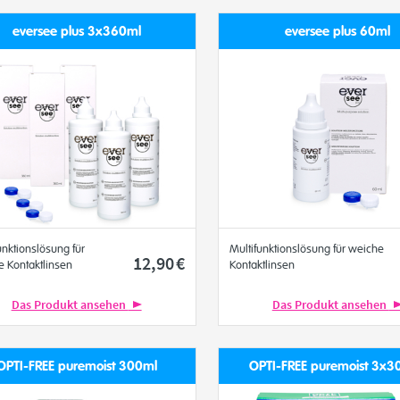
eversee plus 3x360ml
eversee plus 60ml
unktionslösung für
Multifunktionslösung für weiche
12
,90
€
 Kontaktlinsen
Kontaktlinsen
Das Produkt ansehen
Das Produkt ansehen
OPTI-FREE puremoist 300ml
OPTI-FREE puremoist 3x3