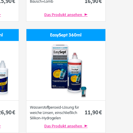
15
,90
€
16
,90
€
Bausch+Lomb
Das Produkt ansehen
ml
EasySept 360ml
Wasserstoffperoxid-Lösung für
26
,90
€
11
,90
€
weiche Linsen, einschließlich
Silikon-Hydrogelen
Bausch+Lomb
Das Produkt ansehen