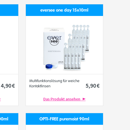
eversee one day 15x10ml
Multifunktionslösung für weiche
4
,90
€
5
,90
€
Kontaktlinsen
Das Produkt ansehen
00ml
OPTI-FREE puremoist 90ml