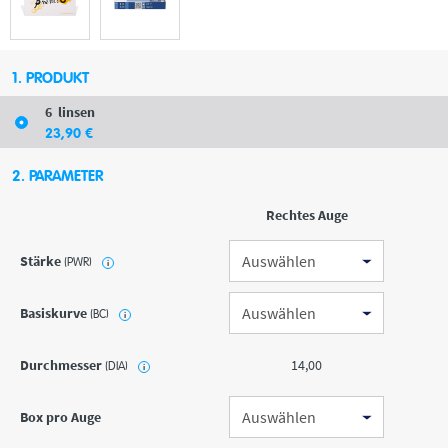
1. PRODUKT
6
linsen
23
,90
€
2. PARAMETER
Rechtes Auge
Stärke
(PWR)
i
Basiskurve
(BC)
i
Durchmesser
14,00
(DIA)
i
Box pro Auge