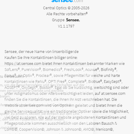
.com
Central Optics © 2005-2026
Alle Rechte vorbehalten®
Gruppe
V1.1.1797
Sensee, der neue Name von linsenbilliger.de
Kaufen Sie Ihre Kontaktlinsen billiger online:
Ohne Einwilligung fortfahren
https://at.sensee.com
bietet Ihnen Kontaktlinsen bekannter Marken wie
SofLens®, PureVision®, Biomedics®, FreshLook®, Acuvue®, Biofinity®,
Focus®, Air Optix®, Proclear®, sowie Pflegemittel für weiche und harte
Um Ihre Erfahrung zu verbessern
Kontaktlinsen wie ReNu®, OPTI Free®, Complete®, Biotrue®, EasySept®,
Wir verwenden Cookies, um die Besucherzahlen und das Verhalten auf der
AOSEPT®, OxySept®, Boston®. Egal ob Sie kurzsichtig, weitsichtig sind oder
Website zu messen, Ihnen personalisierte Dienste und gezielte
unter Astigmatismus oder Altersweitsichtigkeit leiden, auf
at.sensee.com
Werbeangebote anzubieten.
finden Sie die Kontaktlinsen, die Ihnen Ihr Arzt verschrieben hat. Die
Teilen Sie uns Ihre Präferenzen für jede Kategorie von Cookies mit.
Website
at.sensee.com
wird von Optikern geleitet und bietet Ihnen die
gleiche Servicequalität wie ein traditioneller Optiker sowie die Möglichkeit,
Um Ihre Präferenzen später zu ändern, klicken Sie einfach auf den Link
viel Geld zu sparen. Alle auf der Website angebotenen Kontaktlinsen und
'Cookie-Einstellungen', den Sie im Fußbereich der Seite finden.
Pflegeprodukte kommen ausschließlich von den Laboren Bausch &
Lesen Sie die Datenschutzrichtlinie
Lomb©, CooperVision©, Johnson & Johnson©, AMO©, Menicon©,