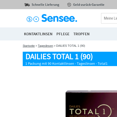
Schnelle Lieferung
Geld-zurück-Garantie
KONTAKTLINSEN
PFLEGE
TROPFEN
Startseite
>
Tageslinsen
> DAILIES TOTAL 1 (90)
DAILIES TOTAL 1 (90)
1 Packung mit 90 Kontaktlinsen - Tageslinsen - Total1