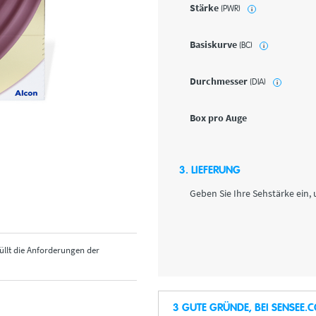
Stärke
(PWR)
i
Basiskurve
(BC)
i
Durchmesser
(DIA)
i
Box pro Auge
3. LIEFERUNG
Geben Sie Ihre Sehstärke ein, 
üllt die Anforderungen der
3 GUTE GRÜNDE, BEI SENSEE.C