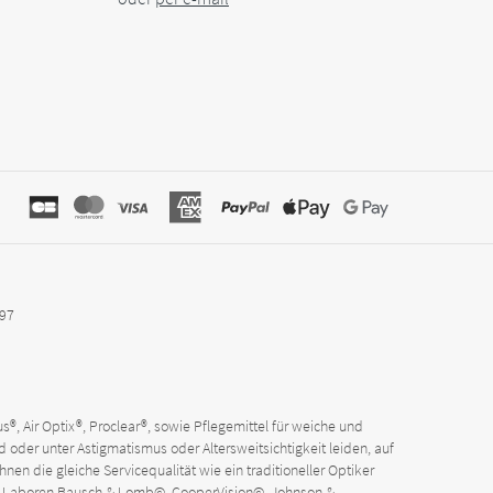
797
®, Air Optix®, Proclear®, sowie Pflegemittel für weiche und
 oder unter Astigmatismus oder Altersweitsichtigkeit leiden, auf
hnen die gleiche Servicequalität wie ein traditioneller Optiker
den Laboren Bausch & Lomb©, CooperVision©, Johnson &