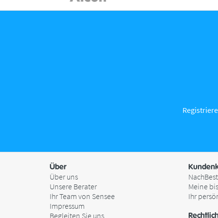
Registriere
Über
Kundenk
Über uns
NachBest
Unsere Berater
Meine bi
Ihr Team von Sensee
Ihr persö
Impressum
Begleiten Sie uns
Rechtlic