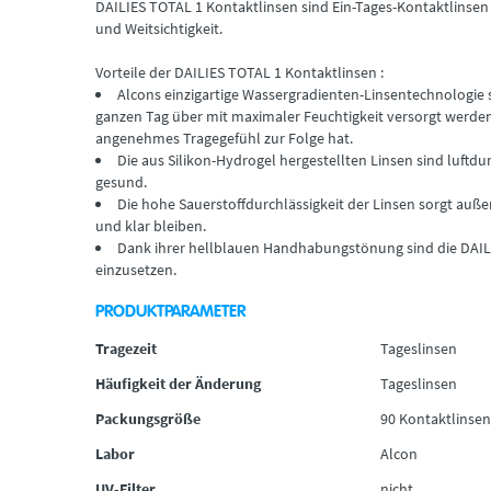
DAILIES TOTAL 1 Kontaktlinsen sind Ein-Tages-Kontaktlinsen 
und Weitsichtigkeit.
Vorteile der DAILIES TOTAL 1 Kontaktlinsen :
Alcons einzigartige Wassergradienten-Linsentechnologie 
ganzen Tag über mit maximaler Feuchtigkeit versorgt werden
angenehmes Tragegefühl zur Folge hat.
Die aus Silikon-Hydrogel hergestellten Linsen sind luftdu
gesund.
Die hohe Sauerstoffdurchlässigkeit der Linsen sorgt auß
und klar bleiben.
Dank ihrer hellblauen Handhabungstönung sind die DAILI
einzusetzen.
PRODUKTPARAMETER
Tragezeit
Tageslinsen
Häufigkeit der Änderung
Tageslinsen
Packungsgröße
90 Kontaktlinsen
Labor
Alcon
UV-Filter
nicht