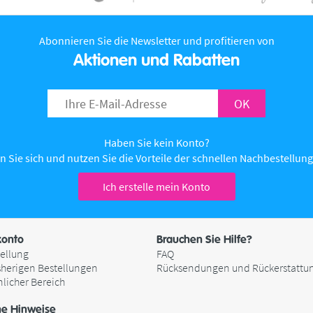
Abonnieren Sie die Newsletter und profitieren von
Aktionen und Rabatten
OK
Haben Sie kein Konto?
n Sie sich und nutzen Sie die Vorteile der schnellen Nachbestellung 
Ich erstelle mein Konto
onto
Brauchen Sie Hilfe?
ellung
FAQ
sherigen Bestellungen
Rücksendungen und Rückerstattu
nlicher Bereich
he Hinweise