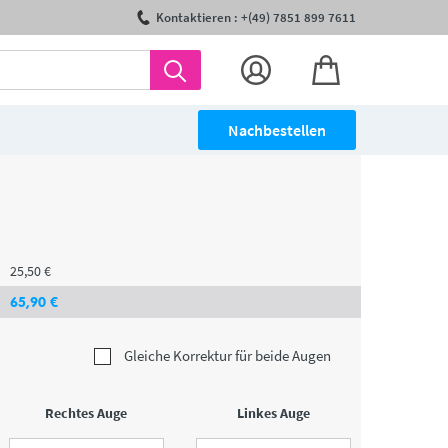
Kontaktieren : +(49) 7851 899 7611
Nachbestellen
25
,50
€
65
,90
€
Gleiche Korrektur für beide Augen
Rechtes Auge
Linkes Auge