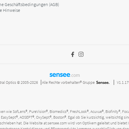
ne Geschäftsbedingungen (AGB)
he Hinweise
sensee
.com
tral Optics © 2005-2026
Alle Rechte vorbehalten®
Gruppe
V1.1.1
n wie SofLens®, PureVision®, Biomedics®, FreshLook®, Acuvue®, Biofinity®, Focus
EasySept®, AOSEPT®, OxySept®, Boston®. Egal ob Sie kurzsichtig, weitsichtig sind
erschrieben hat. Die Website
at.sensee.com
wird von Optikern geleitet und bietet I
site angebotenen Kontaktlinsen und Pflegeprodukte kommen ausschließlich von 