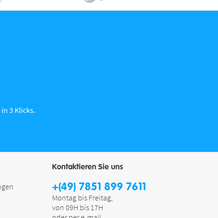
in 3 Klicks.
Kontaktieren Sie uns
+(49) 7851 899 7611
ngen
Montag bis Freitag,
von 09H bis 17H
oder
per e-mail