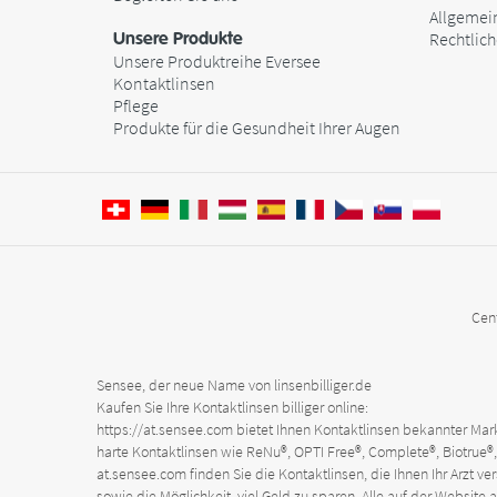
Allgemei
Unsere Produkte
Rechtlic
Unsere Produktreihe Eversee
Kontaktlinsen
Pflege
Produkte für die Gesundheit Ihrer Augen
Cen
Sensee, der neue Name von linsenbilliger.de
Kaufen Sie Ihre Kontaktlinsen billiger online:
https://at.sensee.com
bietet Ihnen Kontaktlinsen bekannter Marke
harte Kontaktlinsen wie ReNu®, OPTI Free®, Complete®, Biotrue®, 
at.sensee.com
finden Sie die Kontaktlinsen, die Ihnen Ihr Arzt v
sowie die Möglichkeit, viel Geld zu sparen. Alle auf der Web